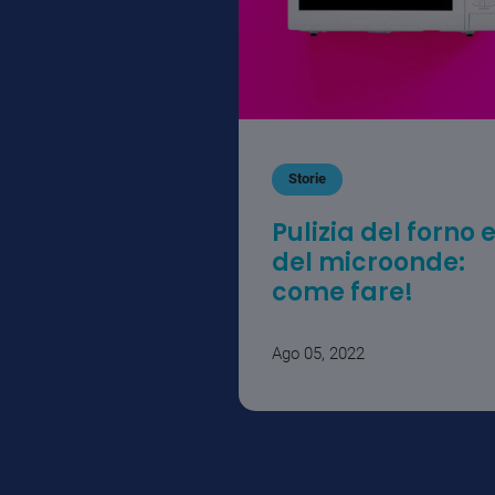
Storie
Pulizia del forno 
del microonde:
come fare!
Ago 05, 2022