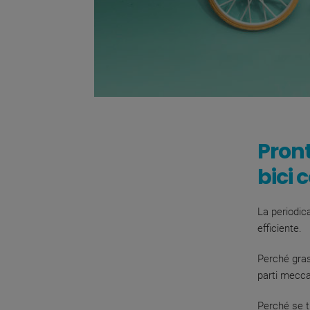
Pront
bici 
La periodica
efficiente.
P
erché gras
parti mecca
Perché se t