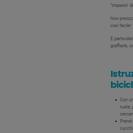
“impasto” di
Non preoccu
così facile!
É particolar
graffiarle,
Istru
bicic
Con un
ruote,
cercand
Prendi
cucchi