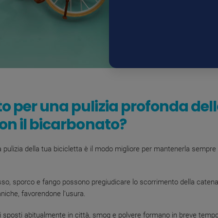
o per una pulizia profonda del
con il bicarbonato?
 pulizia della tua bicicletta è il modo migliore per mantenerla sempre 
so, sporco e fango possono pregiudicare lo scorrimento della catena 
niche, favorendone l’usura.
i sposti abitualmente in città, smog e polvere formano in breve temp