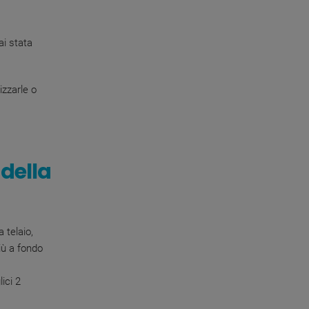
ai stata
izzarle o
 della
 telaio,
iù a fondo
ici 2