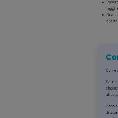
Vapori
raggi,
Quando
aperta
Con
Come si
Se in e
classic
all’acq
Ecco c
di bica