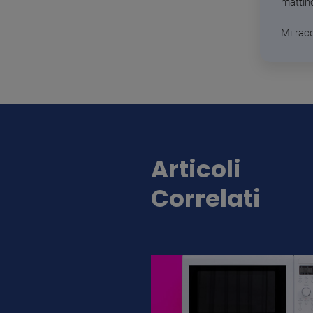
mattin
Mi rac
Articoli
Correlati