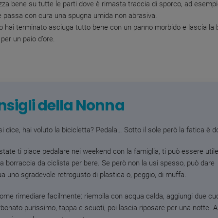
zza bene su tutte le parti dove è rimasta traccia di sporco, ad esempi
 e passa con cura una spugna umida non abrasiva.
 hai terminato asciuga tutto bene con un panno morbido e lascia la bic
 per un paio d’ore.
sigli della Nonna
 dice, hai voluto la bicicletta? Pedala… Sotto il sole però la fatica è d
state ti piace pedalare nei weekend con la famiglia, ti può essere utile
a borraccia da ciclista per bere.
Se però non la usi spesso, può dare
ua uno sgradevole retrogusto di plastica o, peggio, di muffa.
ome rimediare facilmente: riempila con acqua calda, aggiungi due cu
rbonato purissimo, tappa e scuoti, poi lascia riposare per una notte. A