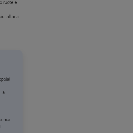
o ruote e
i all’aria
oppia!
 la
cchiai
l