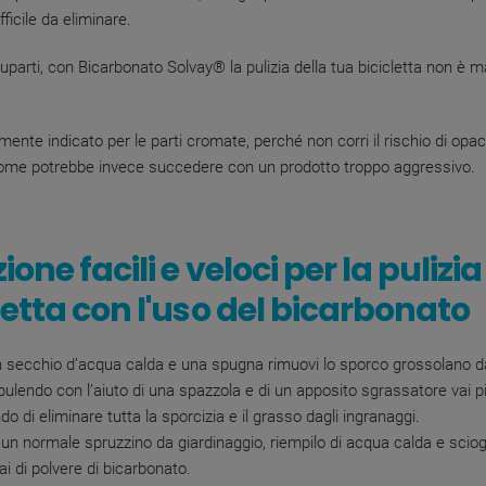
fficile da eliminare.
parti, con Bicarbonato Solvay® la pulizia della tua bicicletta non è m
mente indicato per le parti cromate, perché non corri il rischio di opac
 come potrebbe invece succedere con un prodotto troppo aggressivo.
zione facili e veloci per la pulizia
letta con l'uso del bicarbonato
 secchio d’acqua calda e una spugna rimuovi lo sporco grossolano da
 pulendo con l’aiuto di una spazzola e di un apposito sgrassatore vai p
o di eliminare tutta la sporcizia e il grasso dagli ingranaggi.
 un normale spruzzino da giardinaggio, riempilo di acqua calda e sciogl
ai di polvere di bicarbonato.