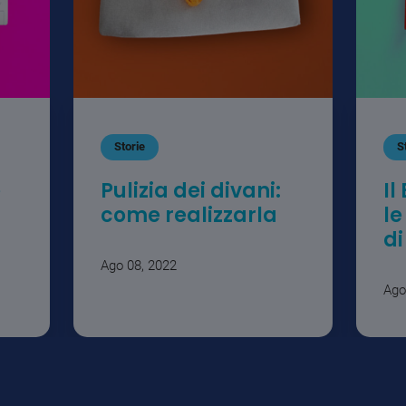
Storie
S
e
Pulizia dei divani:
Il
come realizzarla
le
di
Ago 08, 2022
Ago