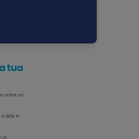
la tua
in ordine ed
e delle le
o un