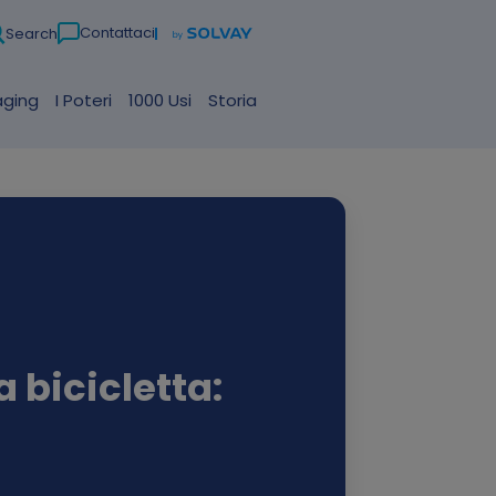
Contattaci
Search
aging
I Poteri
1000 Usi
Storia
a bicicletta: