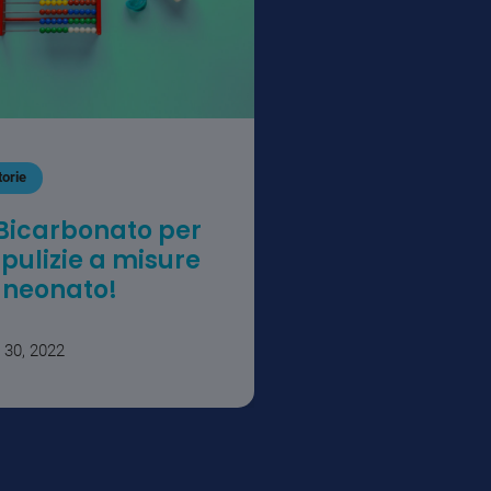
torie
 Bicarbonato per
 pulizie a misure
 neonato!
 30, 2022