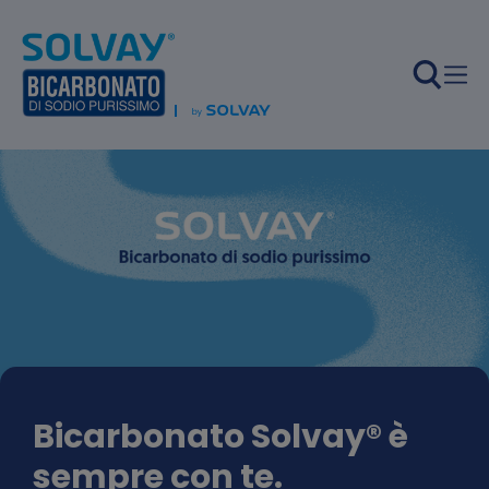
Salta al contenuto principale
Bicarbonato Solvay® è
sempre con te.