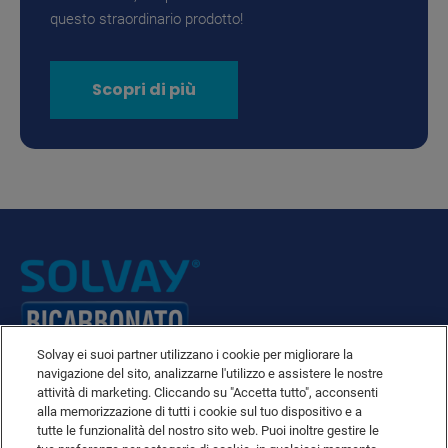
questo straordinario prodotto!
Scopri di più
Solvay ei suoi partner utilizzano i cookie per migliorare la
navigazione del sito, analizzarne l'utilizzo e assistere le nostre
attività di marketing. Cliccando su "Accetta tutto", acconsenti
Politica sulla protezione dei dati e la privacy
alla memorizzazione di tutti i cookie sul tuo dispositivo e a
Disclaimer
tutte le funzionalità del nostro sito web. Puoi inoltre gestire le