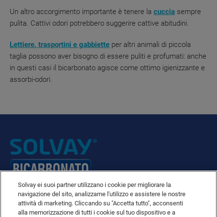
Un altro accorgimento importante è tenere la
cuccia
sempre
pulita. Cattivi odori potrebbero suggerire cattive abitudini.
Lettiere, trasportini e gabbiette
per altri animali di piccola
taglia possono aver bisogno di essere puliti e profumati: anche
in questi casi il bicarbonato agisce come ottimo igienizzante e
assorbi-odori.
Solvay ei suoi partner utilizzano i cookie per migliorare la
navigazione del sito, analizzarne l'utilizzo e assistere le nostre
attività di marketing. Cliccando su "Accetta tutto", acconsenti
Politica sulla protezione dei dati e la privacy
alla memorizzazione di tutti i cookie sul tuo dispositivo e a