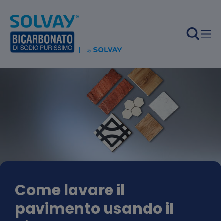
Salta al contenuto principale
Come lavare il
pavimento usando il