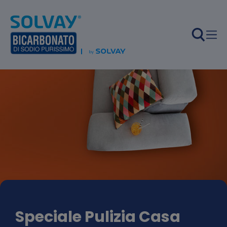
Salta al contenuto principale
Speciale Pulizia Casa