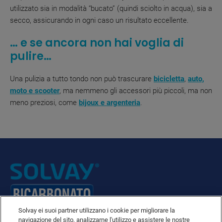
utilizzato sia in modalità “bucato” (quindi sciolto in acqua), sia a
secco, assicurando in ogni caso un risultato eccellente.
… e se ancora non hai voglia di
pulire…
Una pulizia a tutto tondo non può trascurare
bicicletta
,
auto,
moto e scooter
, ma nemmeno gli accessori più piccoli, ma non
meno preziosi, come
bijoux e argenteria
.
Solvay ei suoi partner utilizzano i cookie per migliorare la
navigazione del sito, analizzarne l'utilizzo e assistere le nostre