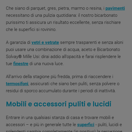
Che siano di parquet, gres, pietra, marmo o resina, i
pavimenti
necessitano di una pulizia quotidiana: il nostro bicarbonato
purissimo ti assicura un risultato eccellente, senza rischiare
che le superfici si rovinino.
A garanzia di
vetri e vetrate
sempre trasparenti e senza aloni
puoi usare una combinazione di acqua, aceto e Bicarbonato
Solvay
®
Mille Usi: dirai addio all’opacità e farai risplendere le
tue
finestre
di una nuova luce.
All’arrivo della stagione più fredda, prima di riaccendere i
termosifoni
, assicurati che siano ben puliti, senza polvere o
residui di sporco accumulato durante i periodi di inattività.
Mobili e accessori puliti e lucidi
Entrare in una qualsiasi stanza di casa e trovare mobili e
accessori – e più in generale tutte le
superfici
- puliti, lucidi e
splendenti cambia completamente (in positivo) la percezione