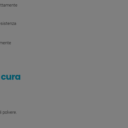
rettamente
esistenza
armente
i cura
di polvere.