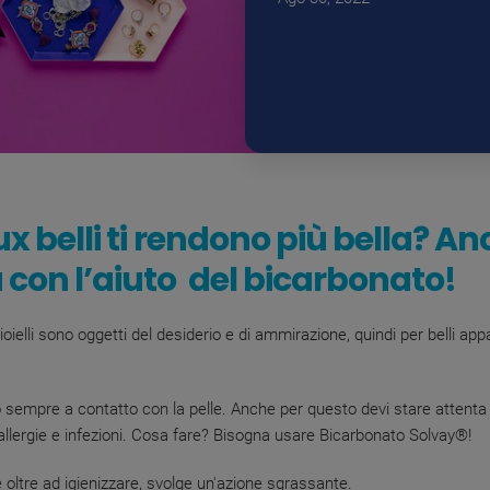
ux belli ti rendono più bella? A
ù con l’aiuto del bicarbonato!
 gioielli sono oggetti del desiderio e di ammirazione, quindi per belli appa
o sempre a contatto con la pelle. Anche per questo devi stare attenta 
allergie e infezioni.
Cosa fare? Bisogna usare
Bicarbonato Solvay®
!
 oltre ad igienizzare, svolge un'azione sgrassante.