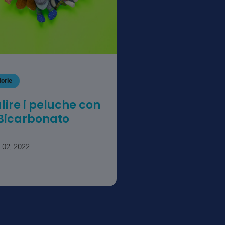
torie
lire i peluche con
 Bicarbonato
 02, 2022