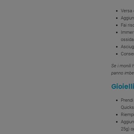
Versa 
Aggiun
Fai ris
Immerg
ossida
Asciug
Conser
Se i monili 
panno imbe
Gioiell
Prendi 
Quicksi
Riempi
Aggiun
25g) o