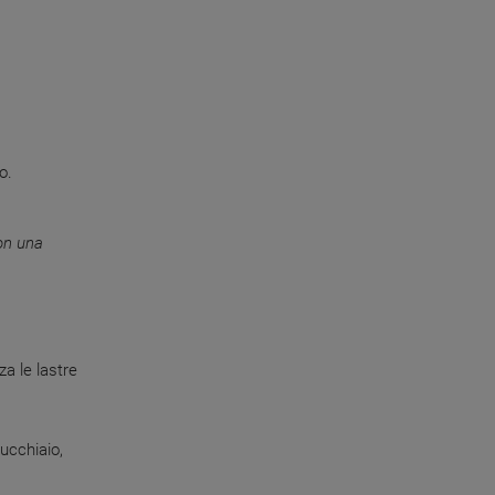
o.
con una
za le lastre
ucchiaio,