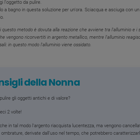
i l'oggetto da pulire.
lo a bagno in questa soluzione per un'ora. Sciacqua e asciuga con u
do.
di questo metodo è dovuta alla reazione che avviene tra l'alluminio e i s
he vengono riconvertiti in argento metallico, mentre l'alluminio reagis
ali: in questo modo l'alluminio viene ossidato.
sigli della Nonna
pulire gli oggetti antichi e di valore?
ci 2 volte!
 che in tal modo l'argento riacquista lucentezza, ma vengono cancella
e ombrature, derivate dall'uso nel tempo, che potrebbero caratterizzarl