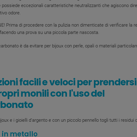
 possiede eccezionali caratteristiche neutralizzanti che agiscono di
tivo odore.
 Prima di procedere con la pulizia non dimenticate di verificare la r
 facendo una prova su una piccola parte nascosta.
carbonato è da evitare per bijoux con perle, opali o materiali particol
zioni facili e veloci per prenders
ropri monili con l'uso del
rbonato
ijoux
e i gioielli d’argento e co
n un piccolo pennello togli tutti i residui 
i in metallo