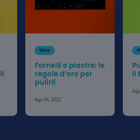
Storie
S
Fornelli e piastre: le
Pu
il
regole d’oro per
il
pulirli
Ago
Ago 04, 2022