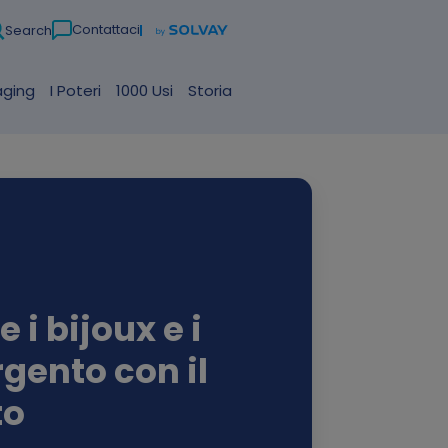
Contattaci
Search
aging
I Poteri
1000 Usi
Storia
 i bijoux e i
rgento con il
to