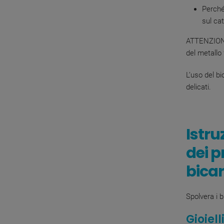
Perché
sul cat
ATTENZIONE!
del metallo
L’uso del bi
delicati.
Istru
dei p
bica
Spolvera i b
Gioiell