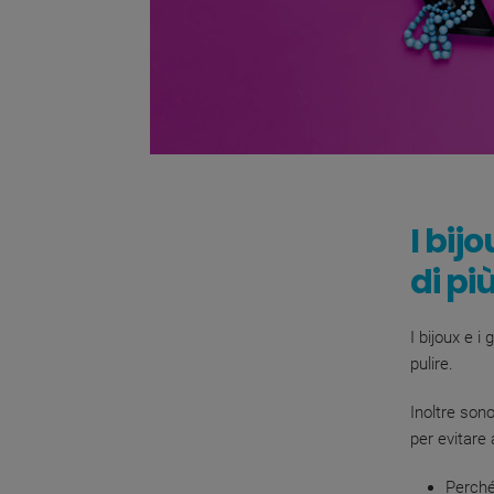
I
bijo
di pi
I bijoux e i
pulire.
Inoltre son
per evitare 
Perché