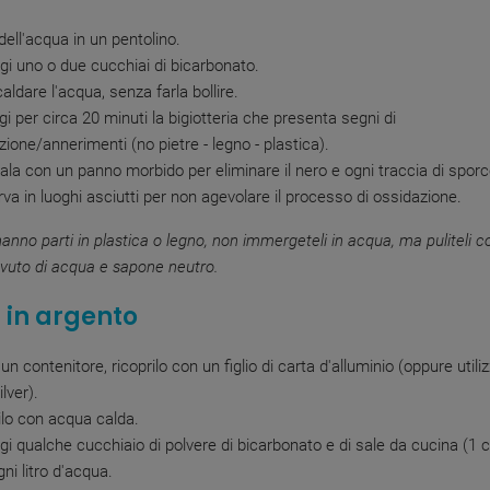
dell'acqua in un pentolino.
gi uno o due cucchiai di bicarbonato.
caldare l'acqua, senza farla bollire.
i per circa 20 minuti la bigiotteria che presenta segni di
zione/annerimenti (no pietre - legno - plastica).
ala con un panno morbido per eliminare il nero e ogni traccia di sporc
va in luoghi asciutti per non agevolare il processo di ossidazione.
hanno parti in plastica o legno, non immergeteli in acqua, ma puliteli 
vuto di acqua e sapone neutro.
i in argento
un contenitore, ricoprilo con un figlio di carta d'alluminio (oppure utiliz
lver).
lo con acqua calda.
gi qualche cucchiaio di polvere di bicarbonato e di sale da cucina (1 c
gni litro d'acqua.