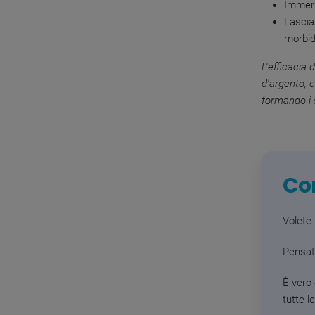
Immerg
Lascia
morbi
L'efficacia 
d'argento, c
formando i s
Con
Volete 
Pensate
È vero
tutte l