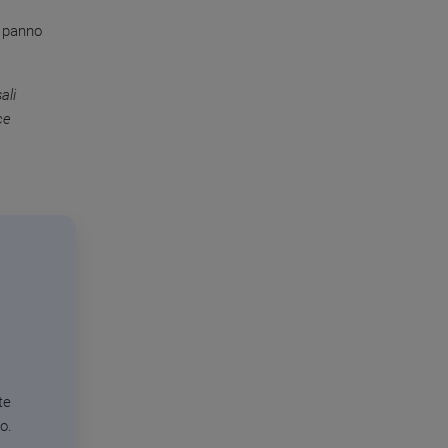
n panno
ali
ce
te
o.