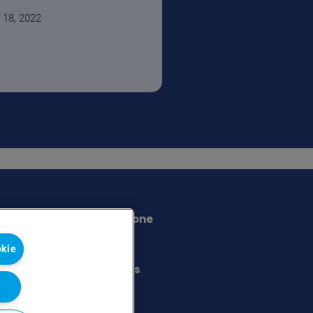
 18, 2022
Politica sulla protezione
dei dati e la privacy
okie
Disclaimer
Terms and Conditions
and Legal Notice
Sitemap