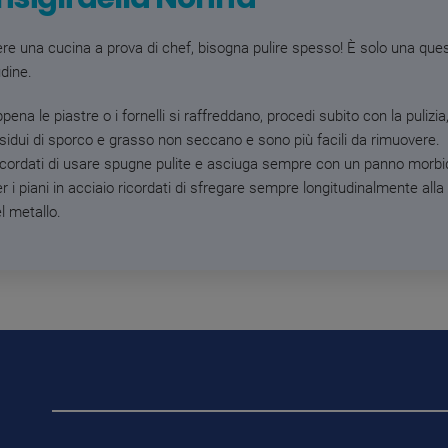
ere una cucina a prova di chef, bisogna pulire spesso! È solo una que
udine.
pena le piastre o i fornelli si raffreddano, procedi subito con la pulizia,
sidui di sporco e grasso non seccano e sono più facili da rimuovere.
icordati di usare spugne pulite e asciuga sempre con un panno morb
r i piani in acciaio ricordati di sfregare sempre longitudinalmente alla
l metallo.