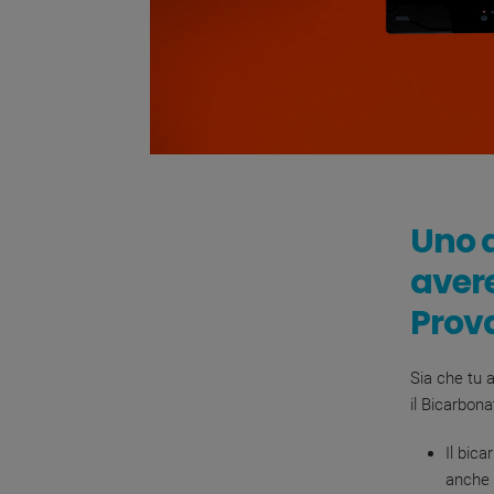
Uno d
avere
Prova
Sia che tu a
il Bicarbona
Il bic
anche 