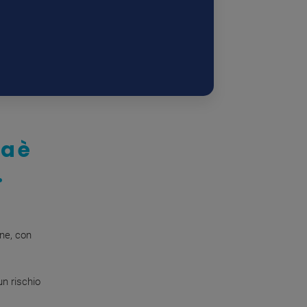
na è
.
one, con
un rischio