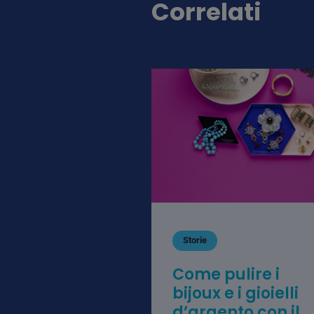
Correlati
Storie
Come pulire i
bijoux e i gioielli
d’argento con il