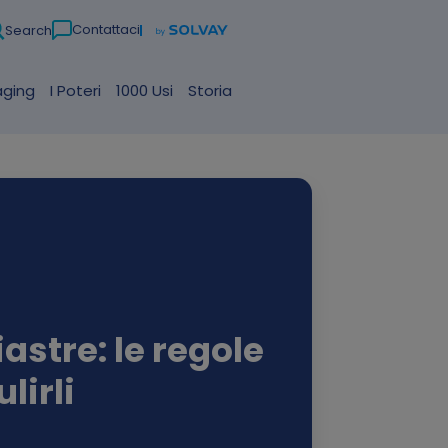
Contattaci
Search
aging
I Poteri
1000 Usi
Storia
iastre: le regole
lirli