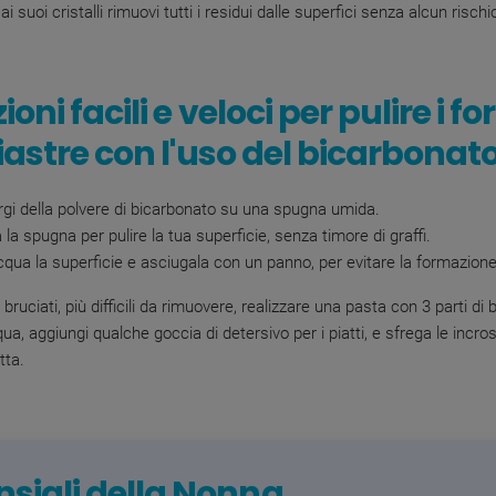
ai suoi cristalli rimuovi tutti i residui dalle superfici senza alcun rischio
ioni facili e veloci per pulire i for
piastre con l'uso del bicarbonat
gi della polvere di bicarbonato
su una spugna umida.
a la spugna per pulire la tua superficie, senza timore di graffi.
cqua la superficie e asciugala con un panno, per evitare la formazione
i bruciati, più difficili da rimuovere, realizzare una pasta con 3 parti di
ua, aggiungi qualche goccia di detersivo per i piatti, e sfrega le incro
tta.
sigli della Nonna