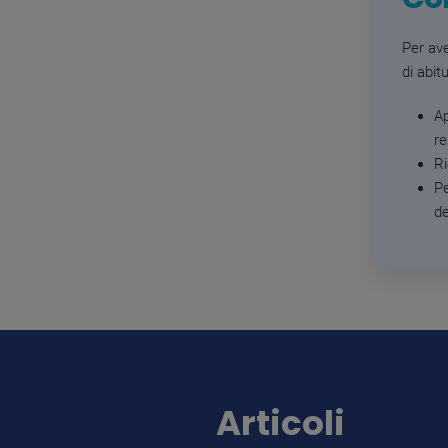
Per av
di abit
Ap
re
R
Pe
de
Articoli