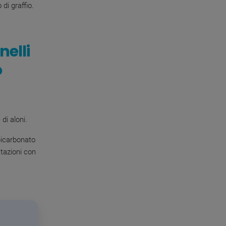
 di graffio.
nelli
o
 di aloni.
 bicarbonato
stazioni con