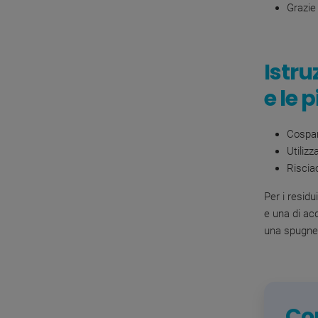
Grazie 
Istruz
e le 
Cospar
Utilizz
Riscia
Per i residu
e una di acq
una spugne
Con