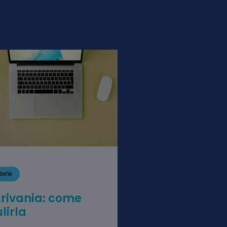
torie
crivania: come
lirla