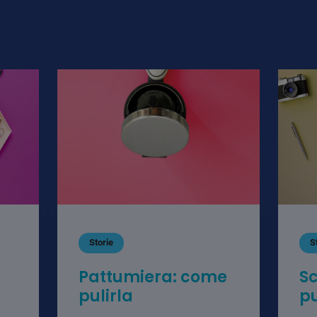
Storie
S
Pattumiera: come
S
pulirla
pu