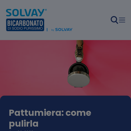
Salta al contenuto principale
Pattumiera: come
pulirla