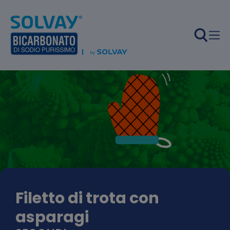
Salta al contenuto principale
Filetto di trota con
asparagi