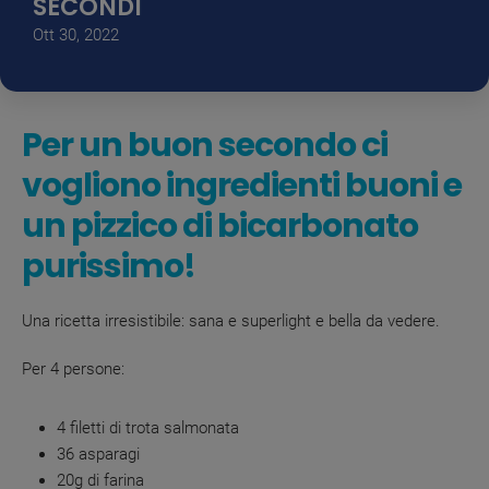
SECONDI
Ott 30, 2022
Per un buon secondo ci
vogliono ingredienti buoni e
un pizzico di bicarbonato
purissimo!
Una ricetta irresistibile: sana e superlight e bella da vedere.
Per 4 persone:
4 filetti di trota salmonata
36 asparagi
20g di farina